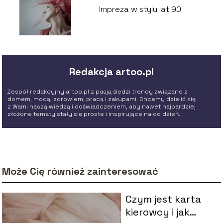
Impreza w stylu lat 90
Redakcja artoo.pl
Zespół redakcyjny artoo.pl z pasją śledzi trendy związane z
domem, modą, zdrowiem, pracą i zakupami. Chcemy dzielić się
z Wami naszą wiedzą i doświadczeniem, aby nawet najbardziej
złożone tematy stały się proste i inspirujące na co dzień.
Może Cię również zainteresować
Czym jest karta
kierowcy i jak