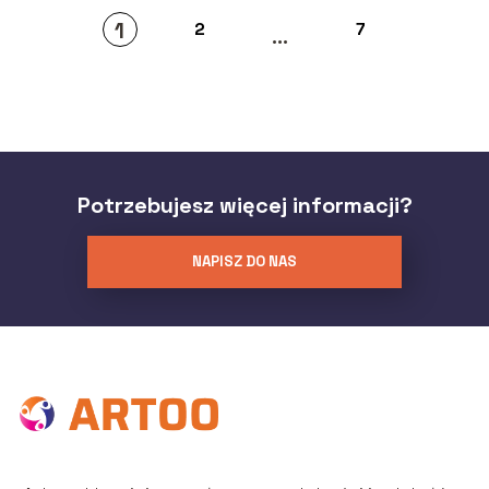
1
2
7
...
Potrzebujesz więcej informacji?
NAPISZ DO NAS